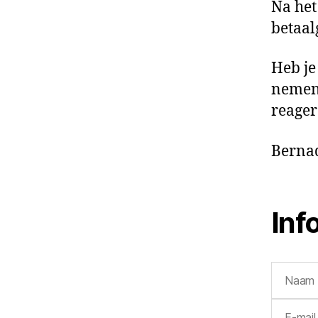
Na het
betaal
Heb je
nemen.
reager
Bernad
Inf