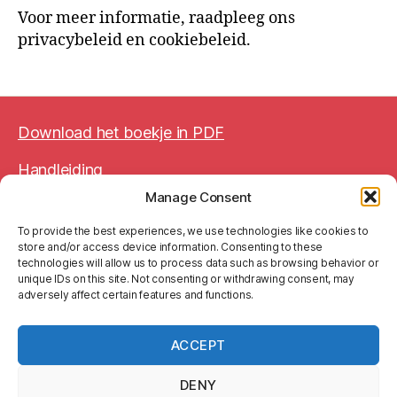
Voor meer informatie, raadpleeg ons
privacybeleid en cookiebeleid.
Download het boekje in PDF
Handleiding
Manage Consent
BTW BE 0752 644 774
To provide the best experiences, we use technologies like cookies to
store and/or access device information. Consenting to these
technologies will allow us to process data such as browsing behavior or
unique IDs on this site. Not consenting or withdrawing consent, may
adversely affect certain features and functions.
Wettelijke vermelding
Algemene verkoopsvoorwaarden
ACCEPT
Privacyverklaring (GDPR)
DENY